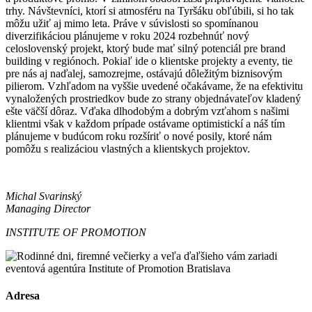
trhy. Návštevníci, ktorí si atmosféru na Tyršáku obľúbili, si ho tak
môžu užiť aj mimo leta. Práve v súvislosti so spomínanou
diverzifikáciou plánujeme v roku 2024 rozbehnúť nový
celoslovenský projekt, ktorý bude mať silný potenciál pre brand
building v regiónoch. Pokiaľ ide o klientske projekty a eventy, tie
pre nás aj naďalej, samozrejme, ostávajú dôležitým biznisovým
pilierom. Vzhľadom na vyššie uvedené očakávame, že na efektivitu
vynaložených prostriedkov bude zo strany objednávateľov kladený
ešte väčší dôraz. Vďaka dlhodobým a dobrým vzťahom s našimi
klientmi však v každom prípade ostávame optimistickí a náš tím
plánujeme v budúcom roku rozšíriť o nové posily, ktoré nám
pomôžu s realizáciou vlastných a klientskych projektov.
Michal Svarinský
Managing Director
INSTITUTE OF PROMOTION
Adresa