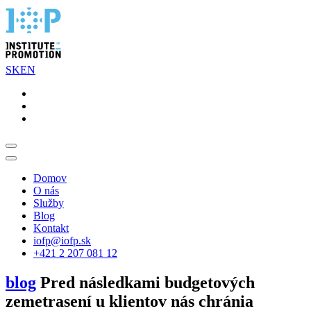
SK
EN
Domov
O nás
Služby
Blog
Kontakt
iofp@iofp.sk
+421 2 207 081 12
blog
Pred následkami budgetových
zemetrasení u klientov nás chránia