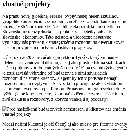
vlastné projekty
Na prahu novej globálnej recesie, ovplyvnenej nielen aktuálnou
geopolitickou situáciou, sa na budúcnosť nášho podnikania musíme
pozerať v širšom kontexte. Nestabilné ekonomické prostredie na
Slovensku už teraz prináša tlak prakticky na všetky subjekty
slovenskej ekonomiky. Táto neistota a všeobecne negatívne
vyhliadky nás priviedli k strategickému rozhodnutiu diverzifikovať
naše príjmy prostredníctvom vlastných projektov.
Už v roku 2020 sme začali s projektom Tyršák, ktorý vnímame
nielen ako eventovú platformu, ale aj ako prostriedok na stabilizáciu
našich príjmov v turbulentných časoch. Väčšina eventových agentúr
je totiž závislá výhradne od budgetov a s nimi súvisiacich
rozhodnutí na strane klientov, a agentúry ich v podstate nemajú
možnosť nijako ovplyvniť. S Tyršákom pracujeme ako s vlastnou
celoročnou eventovou platformou. Prinášame program sedem dní v
týždni (letné kino, koncerty, športové cvičenia, cestovateľské kino,
živé diskusie a rozhovory, z ktorých vznikajú aj podcasty).
Medzi našimi klientmi je obľúbený aj ako miesto pre firemné eventy
a produktové promo. V zimnom období zasa pripravujeme vianočné